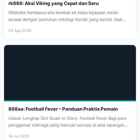
rk666: Aksi Viking yang Cepat dan Seru
Wildhalla membawa kita kembali ke masa kejayaan mesin
arcade dengan sentuhan mitologi Nordik yang kental. Saat
Anda pertama kali memutar...
04 Agu 2026
898aa: Football Fever – Panduan Praktis Pemain
Ulasan Lengkap Slot Goals to Glory: Football Fever Bagi para
penggemar olahraga yang mencari sensasi di atas lapangan
hijau, Goals...
18 Jul 2026