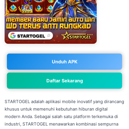
Unduh APK
Daftar Sekarang
STARTOGEL adalah aplikasi mobile inovatif yang dirancang
khusus untuk memenuhi kebutuhan hiburan digital
modern Anda. Sebagai salah satu platform terkemuka di
industri, STARTOGEL menawarkan kombinasi sempurna