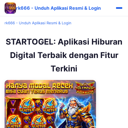
rk666 - Unduh Aplikasi Resmi & Login
rk666 - Unduh Aplikasi Resmi & Login
STARTOGEL: Aplikasi Hiburan
Digital Terbaik dengan Fitur
Terkini