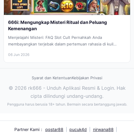
666i: Mengungkap Misteri Ritual dan Peluang
Kemenangan
Menjelajahi Misteri: FAQ Slot Cult Pernahkah Anda
membayangkan terjebak dalam pertemuan rahasia di kuil
tersembunyi? Slot "Cult" membawa Anda langsung...
06 Jun 2026
Syarat dan Ketentuan
Kebijakan Privasi
© 2026 rk666 - Unduh Aplikasi Resmi & Login. Hak
cipta dilindungi undang-undang.
Pengguna harus berusia 18+ tahun. Bermain secara bertanggung jawab.
Partner Kami：
qqstar88
|
pucuk4d
|
nirwana88
|